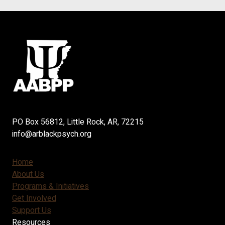
PO Box 56812, Little Rock, AR, 72215
info@arblackpsych.org
Home
About Us
Programs & Initiatives
Get Involved
Support Us
Resources